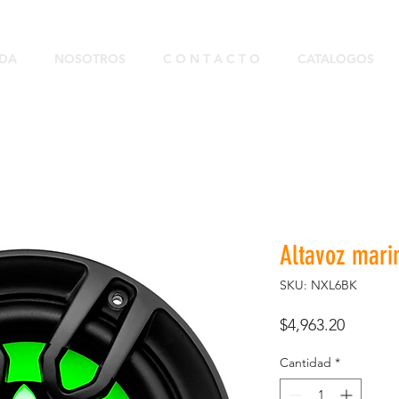
NDA
NOSOTROS
C O N T A C T O
CATALOGOS
Altavoz marin
SKU: NXL6BK
Precio
$4,963.20
Cantidad
*