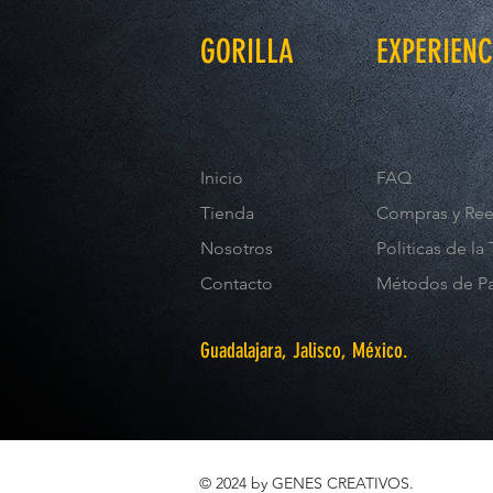
GORILLA
EXPERIENC
Inicio
FAQ
Tienda
Compras y Re
Nosotros
Politicas de la
Contacto
Métodos de P
Guadalajara, Jalisco, México.
© 2024 by GENES CREATIVOS.