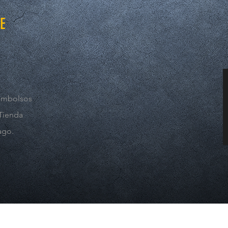
E
embolsos
 Tienda
ago.