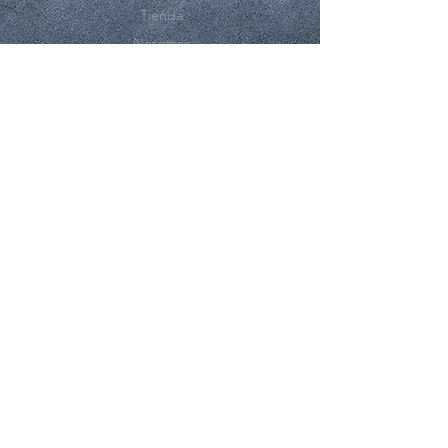
Tienda
Nosotros
Contacto
EXPERIENCE
FAQ
Compras y Reembolsos
Politicas de la Tienda
Métodos de Pago.
SUSCRÍBASE A NUESTRO BOLETÍN
Subscribirme