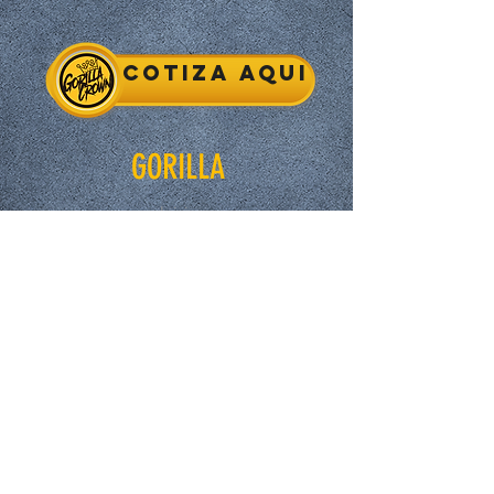
Cotiza aqui
GORILLA
Inicio
Tienda
Nosotros
Contacto
EXPERIENCE
FAQ
Compras y Reembolsos
Politicas de la Tienda