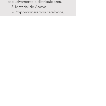
exclusivamente a distribuidores.
3. Material de Apoyo:
- Proporcionaremos catálogos,
imágenes y fichas técnicas para
facilitar la venta de los productos.
4. Soporte Personalizado:
- Atención prioritaria para
pedidos, consultas y soporte
postventa.
3. Condiciones de Compra
1. Plazos de Entrega:
- Las entregas están sujetas a
disponibilidad y se realizan en un
plazo de 1 día hábil tras confirmar
el pago.
2. Método de Pago:
- Las compras deben liquidarse
al 100% previo al envío del pedido.
- Formas de pago aceptadas:
Transferencia bancaria, depósito