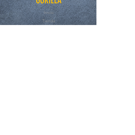
GORILLA
Inicio
Tienda
Nosotros
Contacto
EXPERIENCE
FAQ
Compras y Reembolsos
Politicas de la Tienda
Métodos de Pago.
SUSCRÍBASE A NUESTRO BOLETÍN