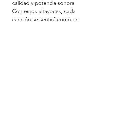
calidad y potencia sonora.
Con estos altavoces, cada
canción se sentirá como un
concierto en vivo
directamente desde la
comodidad de tu vehículo.
Necesitas alguna pieza en especial?
Cotiza aqui
GORILLA
Inicio
Tienda