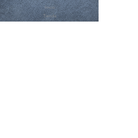
Inicio
Tienda
Nosotros
Contacto
EXPERIENCE
FAQ
Compras y Reembolsos
Politicas de la Tienda
Métodos de Pago.
SUSCRÍBASE A NUESTRO BOLETÍN