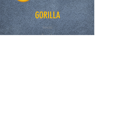
GORILLA
Inicio
Tienda
Nosotros
Contacto
EXPERIENCE
FAQ
Compras y Reembolsos
Politicas de la Tienda
Métodos de Pago.
SUSCRÍBASE A NUESTRO BOLETÍN