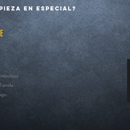
pieza en especial?
E
embolsos
 Tienda
ago.