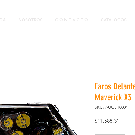
NDA
NOSOTROS
C O N T A C T O
CATALOGOS
Faros Delant
Maverick X3
SKU: AUCLH0001
Precio
$11,588.31